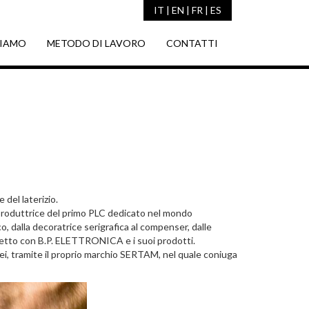
IT
|
EN
|
FR
|
ES
CIAMO
METODO DI LAVORO
CONTATTI
 del laterizio.
produttrice del primo PLC dedicato nel mondo
 dalla decoratrice serigrafica al compenser, dalle
diretto con B.P. ELETTRONICA e i suoi prodotti.
ei, tramite il proprio marchio SERTAM, nel quale coniuga